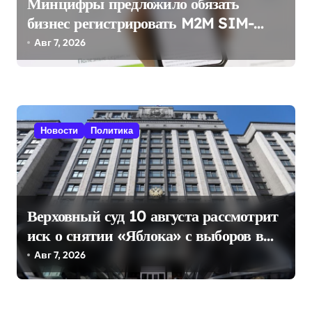
Минцифры предложило обязать
з
бизнес регистрировать M2M SIM-
а
карты через «Госуслуги»
Авг 7, 2026
п
и
с
я
Новости
Политика
м
Верховный суд 10 августа рассмотрит
иск о снятии «Яблока» с выборов в
Госдуму
Авг 7, 2026