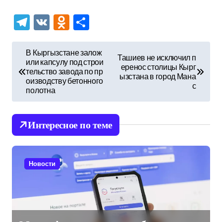
Telegram
VK
Odnoklassniki
Отправить
Н
В Кыргызстане залож
Ташиев не исключил п
или капсулу под строи
а
еренос столицы Кырг
тельство завода по пр
ызстана в город Мана
в
оизводству бетонного
с
полотна
и
г
Интересное по теме
а
ц
и
Новости
я
п
о