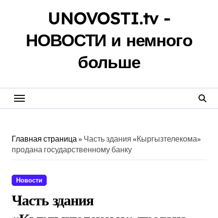
Перейти
UNOVOSTI.tv -
к
содержанию
НОВОСТИ и немного
больше
Главная страница
»
Часть здания «Кыргызтелекома»
продана государственному банку
Новости
Часть здания