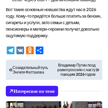
Вот такие основные новшества ждут нас в 2026
году. Кому-то придётся больше платить за бензин,
сигареты и услуги, зато семьи с детьми,
пенсионеры и матери-героини получат довольно
ощутимую поддержку.
Telegram
VK
Odnoklassniki
Отправить
Н
Владимир Путин позд
Созидательный путь
равил россиян с насту
а
Энгеля Фаттахова
пающим 2026 годом
в
и
Интересное по теме
г
а