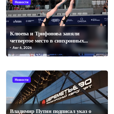
ц
Новости
и
я
п
Клюева и Трифонова заняли
о
четвертое место в синхронных
з
прыжках в воду на чемпионате
Авг 6, 2026
а
Европы
п
и
с
Новости
я
м
Владимир Путин подписал указ о