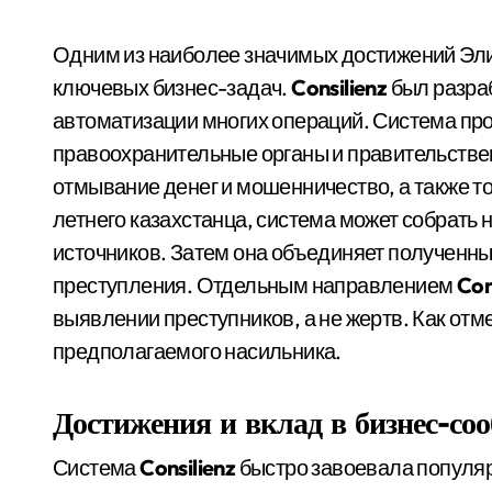
Одним из наиболее значимых достижений Эли
ключевых бизнес-задач.
Consilienz
был разра
автоматизации многих операций. Система пр
правоохранительные органы и правительстве
отмывание денег и мошенничество, а также т
летнего казахстанца, система может собрать 
источников. Затем она объединяет полученны
преступления. Отдельным направлением
Con
выявлении преступников, а не жертв. Как от
предполагаемого насильника.
Достижения и вклад в бизнес-со
Система
Consilienz
быстро завоевала популя