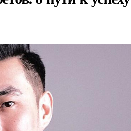
глогодичных курортов в рамках проекта «Пять морей и озеро 
ся новый современный аэропорт для роста турпотока
зать бизнес регистрировать M2M SIM-карты через «Госуслу