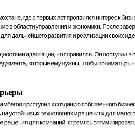
хстане, где с первых лет проявился интерес к бизн
ние в области управления и экономики. После зав
 для дальнейшего развития и реализации своих иде
дностями адаптации, но справился. Он поступил в о
еджмента, которые ему нужны, чтобы понимать рыно
арьеры
мбетов приступил к созданию собственного бизнес
на устойчивых технологиях и решениях для малого 
е решения для компаний, стремясь оптимизировать