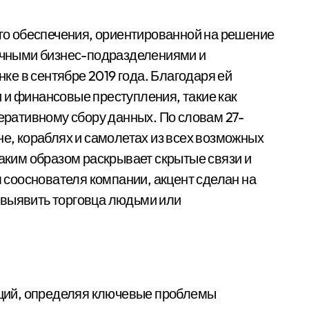
о обеспечения, ориентированной на решение
ичными бизнес-подразделениями и
ке в сентябре 2019 года. Благодаря ей
и финансовые преступления, такие как
еративному сбору данных. По словам 27-
не, кораблях и самолетах из всех возможных
аким образом раскрывает скрытые связи и
 сооснователя компании, акцент сделан на
т выявить торговца людьми или
аций, определяя ключевые проблемы