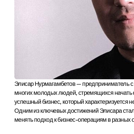
Элисар Нурмагамбетов — предприниматель с авторитетным взглядом на бизнес и стратегическим управлением, чья история вдохновляет
многих молодых людей, стремящихся начать с
успешный бизнес, который характеризуется н
Одним из ключевых достижений Элисара ста
менять подход к бизнес-операциям в разных 