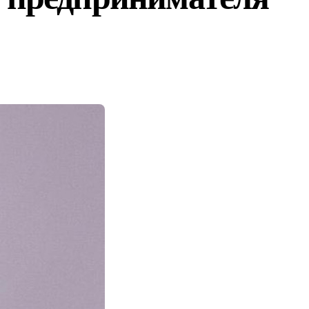
Байкал»
ги»