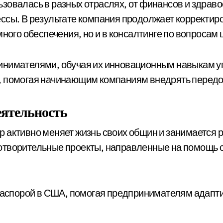
зовалась в разных отраслях, от финансов и здравоо
ссы. В результате компания продолжает корректир
много обеспечения, но и в консалтинге по вопроса
инимателями, обучая их инновационным навыкам уп
, помогая начинающим компаниям внедрять передо
еятельность
 активно меняет жизнь своих общин и занимается 
творительные проекты, направленные на помощь ст
диаспорой в США, помогая предпринимателям адапти