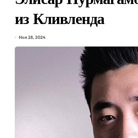
В России создадут 12 кру
из Кливленда
В Горно-Алтайске появит
Минцифры предложило обя
Ноя 28, 2024