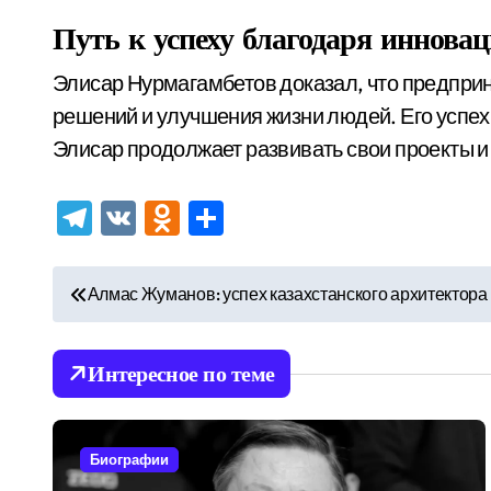
Путь к успеху благодаря иннова
Элисар Нурмагамбетов доказал, что предприн
решений и улучшения жизни людей. Его успех 
Элисар продолжает развивать свои проекты 
Telegram
VK
Odnoklassniki
Отправить
Н
Алмас Жуманов: успех казахстанского архитектор
а
в
Интересное по теме
и
г
Биографии