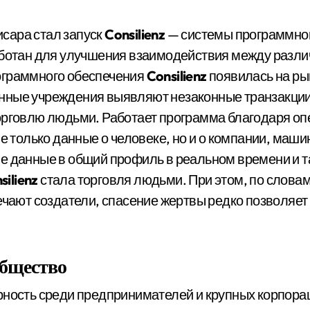
сара стал запуск
Consilienz
— системы программног
ботан для улучшения взаимодействия между разл
ограммного обеспечения
Consilienz
появилась на рын
нные учреждения выявляют незаконные транзакции 
орговлю людьми. Работает программа благодаря оп
не только данные о человеке, но и о компании, маши
е данные в общий профиль в реальном времени и т
silienz
стала торговля людьми. При этом, по словам
мечают создатели, спасение жертвы редко позволяе
общество
рность среди предпринимателей и крупных корпор