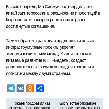
В свою очередь, Ма Синжуй подтвердил, что
Китай заинтересован в расширении инвестиций в
Кыргызстан и намерен реализовать ранее
достигнутые соглашения.
Таким образом, грантовая поддержка и новые
инфраструктурные проекты укрепят
экономические связи между Кыргызстаном и
Китаем, а развитие КПП «Бедель» создаст
дополнительные возможности для торговли и
логистики между двумя странами.
Telegram
VK
Odnoklassniki
Отправить
Н
Токаев поздравил каз
Кыргызстан открывае
ахстанцев с праздник
т первое посольство в