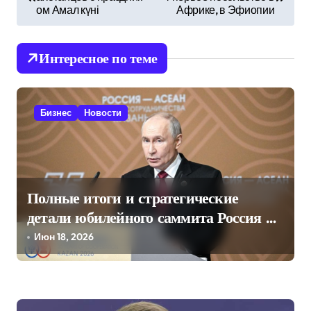
а
ом Амал күні
Африке, в Эфиопии
в
и
Интересное по теме
г
а
ц
Бизнес
Новости
и
я
п
Полные итоги и стратегические
о
детали юбилейного саммита Россия —
з
АСЕАН
Июн 18, 2026
а
п
и