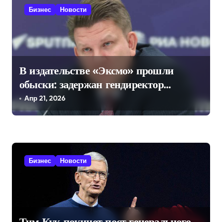
с
Бизнес
Новости
я
м
В издательстве «Эксмо» прошли
обыски: задержан гендиректор
Евгений Капьев
Апр 21, 2026
Бизнес
Новости
Тим Кук покинет пост генерального