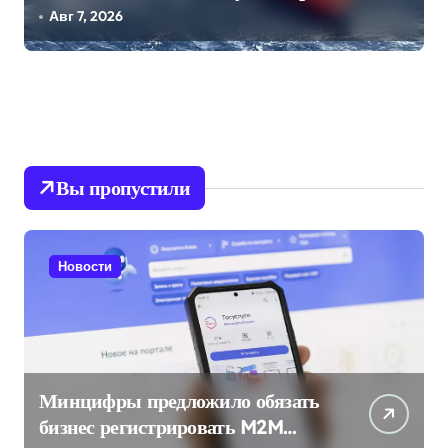
Конюхова
Авг 7, 2026
Вы пропустили
Новости
Минцифры предложило обязать
бизнес регистрировать M2M