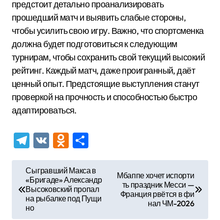
предстоит детально проанализировать
прошедший матч и выявить слабые стороны,
чтобы усилить свою игру. Важно, что спортсменка
должна будет подготовиться к следующим
турнирам, чтобы сохранить свой текущий высокий
рейтинг. Каждый матч, даже проигранный, даёт
ценный опыт. Предстоящие выступления станут
проверкой на прочность и способностью быстро
адаптироваться.
Telegram
VK
Odnoklassniki
Отправить
Н
Сыгравший Макса в
Мбаппе хочет испорти
«Бригаде» Александр
а
ть праздник Месси —
Высоковский пропал
Франция рвётся в фи
в
на рыбалке под Пущи
нал ЧМ-2026
но
и