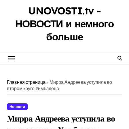
Перейти
UNOVOSTI.tv -
к
содержанию
НОВОСТИ и немного
больше
Главная страница
»
Мирра Андреева уступила во
втором круге Уимблдона
Новости
Мирра Андреева уступила во