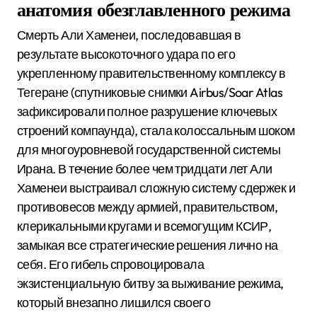
анатомия обезглавленного режима
Смерть Али Хаменеи, последовавшая в
результате высокоточного удара по его
укрепленному правительственному комплексу в
Тегеране (спутниковые снимки Airbus/Soar Atlas
зафиксировали полное разрушение ключевых
строений компаунда), стала колоссальным шоком
для многоуровневой государственной системы
Ирана.
В течение более чем тридцати лет Али
Хаменеи выстраивал сложную систему сдержек и
противовесов между армией, правительством,
клерикальными кругами и всемогущим КСИР,
замыкая все стратегические решения лично на
себя.
Его гибель спровоцировала
экзистенциальную битву за выживание режима,
который внезапно лишился своего