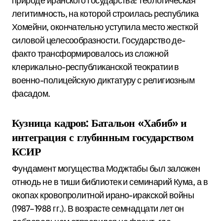
природе иранского государства: теологическая
легитимность, на которой строилась республика
Хомейни, окончательно уступила место жесткой
силовой целесообразности. Государство де-
факто трансформировалось из сложной
клерикально-республиканской теократии в
военно-полицейскую диктатуру с религиозным
фасадом.
Кузница кадров: Батальон «Хабиб» и
интеграция с глубинным государством
КСИР
Фундамент могущества Моджтабы был заложен
отнюдь не в тиши библиотек и семинарий Кума, а в
окопах кровопролитной ирано-иракской войны
(1987–1988 гг.).
В возрасте семнадцати лет он