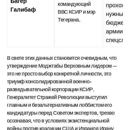
Багер
командующий
прохожд
Галибаф
ВВС КСИР и мэр
нужных
Тегерана.
бюджето
армии и
спецслу
В свете этих данных становится очевидным, что
утверждение Моджтабы Верховным лидером —
это не просто выбор конкретной личности, это
триумф консолидированной военно-
разведывательной корпорации КСИР.
Генералитет Стражей Революции выступил
главным и безальтернативным лоббистом его
кандидатуры перед Советом экспертов, трезво
осознавая, что в условиях экзистенциальной
войны против коалиции США и Израиля Ирану