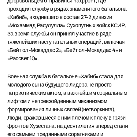
добровольцем отправился на фронт, где
проходил службу в рядах знаменитого батальона
«Хабиб», входившего в состав 27-й дивизии
«Мохаммад Расулулла» Сухопутных войск КСИР.
За время службы он принял участие в ряде
тяжелейших наступательных операций, включая
«Бейт ол-Мокаддас 2», «Бейт ол-Мокаддас 4» и
«Рассвет 10».
Военная служба в батальоне «Хабиб» стала для
молодого сына будущего лидера не просто
патриотическим актом, а важнейшим социальным
лифтом и непревзойденным механизмом
формирования личных связей (нетворкинга).
Люди, сражавшиеся с ним плечом к плечу в грязи
фронтов Хузестана, на десятилетия вперед стали
его самыми преданными соратниками и