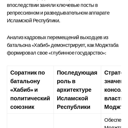
впоследствии заняли ключевые посты в
репрессивном и разведывательном аппарате
Исламской Республики.
Анализ кадровых перемещений выходцев из
батальона «Хабиб» демонстрирует, как Моджтаба
формировал свое «глубинное государство»:
Соратник по
Последующая
Стратег
батальону
роль в
значени
«Хабиб» и
архитектуре
консол
политический
Исламской
власти
союзник
Республики
Моджта
Обеспечил
Моджтабе