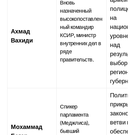
Вновь
полицейс
назначенный
на
высокопоставлен
национа
ный командир
Ахмад
КСИР, министр
уровне, 
Вахиди
внутренних дел в
над
ряде
результ
правительств.
выборов
региона
губерна
Политич
прикрыти
Спикер
законод
парламента
ветви вл
(Меджлиса),
Мохаммад
бывший
обеспеч