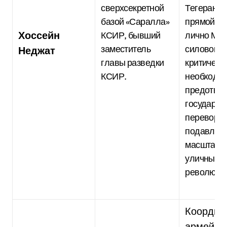
сверхсекретной
Тегерана.
базой «Саралла»
прямой, л
Хоссейн
КСИР, бывший
лично Мо
заместитель
силовой р
Неджат
главы разведки
критическ
КСИР.
необходи
предотвр
государст
переворот
подавлен
масштабн
уличных
революци
Координ
армейски