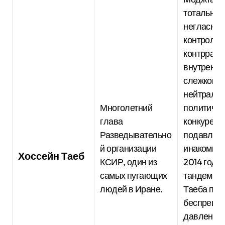
тотальны
негласны
контроль 
контрразв
внутренне
слежкой,
нейтрали
Многолетний
политичес
глава
конкурент
Разведывательно
подавлен
й организации
инакомысл
Хоссейн Таеб
КСИР, один из
2014 году
самых пугающих
тандем М
людей в Иране.
Таеба пут
беспрецед
давления