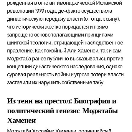
рожденная в огне антимонархической Исламской
революции 1979 года, де-факто осуществила
династическую передачу власти (от отца к сыну),
что исторически жестко порицается и прямо
запрещено основополагающими принципами
шиитской теологии, отрицающей наследственное
правление.
Как покойный Али Хаменеи, так и сам
Моджтаба ранее публично высказывались против
концепции династического наследования, однако
суровая реальность войны и угроза потери власти
заставили их нарушить собственные табу.
Из тени на престол: Биография и
политический генезис Моджтабы
Хаменеи
Моджтаба Хоссейни Хаменеи, родившийся 8