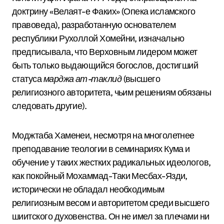
доктрину «Велаят-е Факих» (Опека исламского
правоведа), разработанную основателем
республики Рухоллой Хомейни, изначально
предписывала, что Верховным лидером может
быть только выдающийся богослов, достигший
статуса
марджа ат-таклид
(высшего
религиозного авторитета, чьим решениям обязаны
следовать другие).
Моджтаба Хаменеи, несмотря на многолетнее
преподавание теологии в семинариях Кума и
обучение у таких жестких радикальных идеологов,
как покойный Мохаммад-Таки Месбах-Язди,
исторически не обладал необходимым
религиозным весом и авторитетом среди высшего
шиитского духовенства.
Он не имел за плечами ни