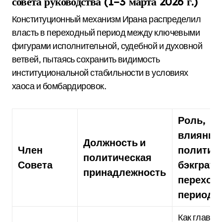
совета руководства (1–3 марта 2026 г.)
Конституционный механизм Ирана распределил
власть в переходный период между ключевыми
фигурами исполнительной, судебной и духовной
ветвей, пытаясь сохранить видимость
институциональной стабильности в условиях
хаоса и бомбардировок.
Роль,
влияние
Должность и
Член
политич
политическая
Совета
бэкграун
принадлежность
переход
период
Как глава