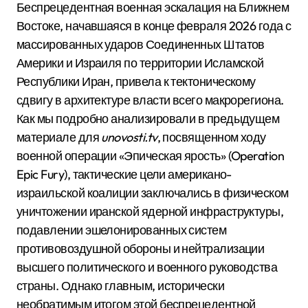
Беспрецедентная военная эскалация на Ближнем
Востоке, начавшаяся в конце февраля 2026 года с
массированных ударов Соединенных Штатов
Америки и Израиля по территории Исламской
Республики Иран, привела к тектоническому
сдвигу в архитектуре власти всего макрорегиона.
Как мы подробно анализировали в предыдущем
материале для
unovosti.tv
, посвященном ходу
военной операции «Эпическая ярость» (Operation
Epic Fury), тактические цели американо-
израильской коалиции заключались в физическом
уничтожении иранской ядерной инфраструктуры,
подавлении эшелонированных систем
противовоздушной обороны и нейтрализации
высшего политического и военного руководства
страны.
Однако главным, исторически
необратимым итогом этой беспрецедентной