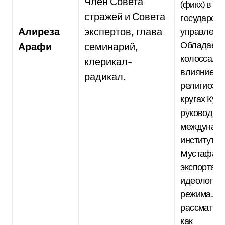
Член Совета
(фикх) в
стражей и Совета
государст
Алиреза
экспертов, глава
управлени
Обладает
Арафи
семинарий,
колоссаль
клерикал-
влиянием 
радикал.
религиозн
кругах Кум
руководит
междунар
институтом
Мустафа д
экспорта
идеологии
режима. Т
рассматри
как