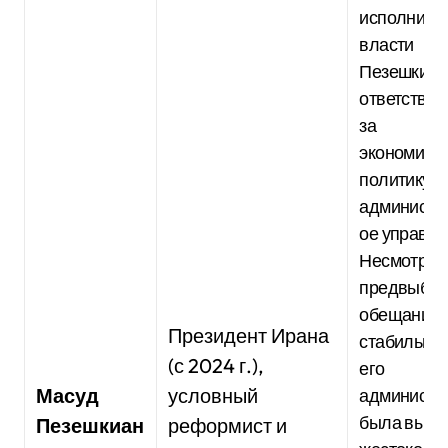
исполните
власти
Пезешкиан
ответствен
за
экономиче
политику и
администр
ое управле
Несмотря 
предвыбо
обещания
Президент Ирана
стабильнос
(с 2024 г.),
его
Масуд
условный
администр
была выну
Пезешкиан
реформист и