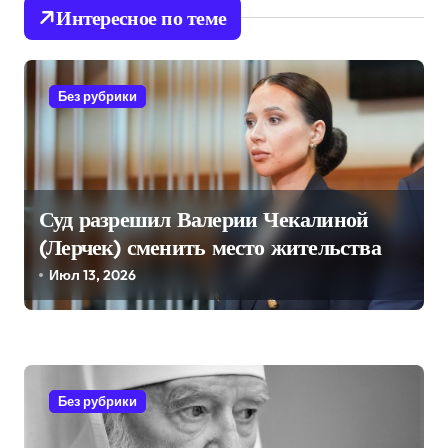
Интересное по теме
ц
и
я
Без рубрики
п
о
з
Суд разрешил Валерии Чекалиной
а
(Лерчек) сменить место жительства
п
Июл 13, 2026
и
с
я
м
Без рубрики