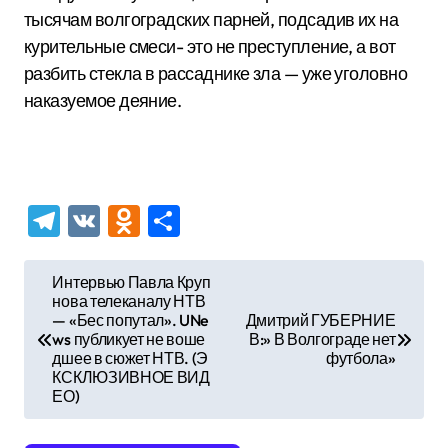
тысячам волгоградских парней, подсадив их на
курительные смеси- это не преступление, а вот
разбить стекла в рассаднике зла — уже уголовно
наказуемое деяние.
Telegram
VK
Odnoklassniki
Отправить
Н
Интервью Павла Круп
нова телеканалу НТВ
а
— «Бес попутал». UNe
Дмитрий ГУБЕРНИЕ
в
ws публикует не воше
В:» В Волгограде нет
дшее в сюжет НТВ. (Э
футбола»
и
КСКЛЮЗИВНОЕ ВИД
ЕО)
г
а