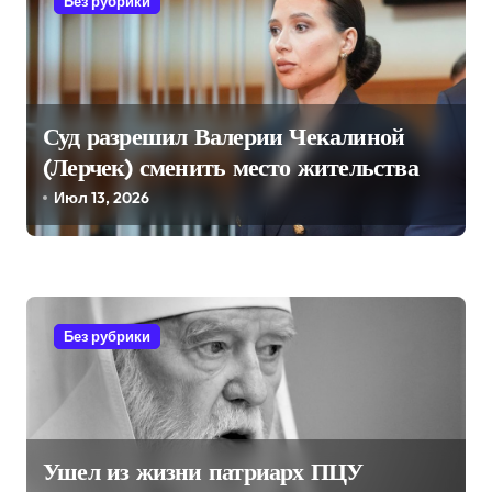
Без рубрики
и
я
п
о
Суд разрешил Валерии Чекалиной
з
(Лерчек) сменить место жительства
а
Июл 13, 2026
п
и
с
Без рубрики
я
м
Ушел из жизни патриарх ПЦУ