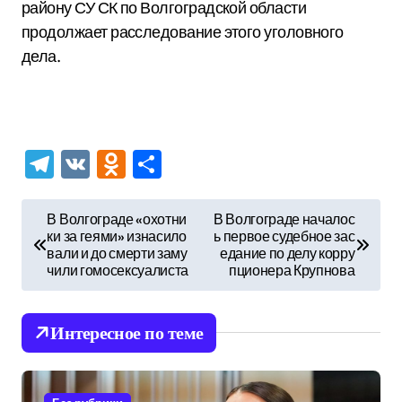
району СУ СК по Волгоградской области
продолжает расследование этого уголовного
дела.
Telegram
VK
Odnoklassniki
Отправить
Н
В Волгограде «охотни
В Волгограде началос
ки за геями» изнасило
ь первое судебное зас
а
вали и до смерти заму
едание по делу корру
в
чили гомосексуалиста
пционера Крупнова
и
г
Интересное по теме
а
ц