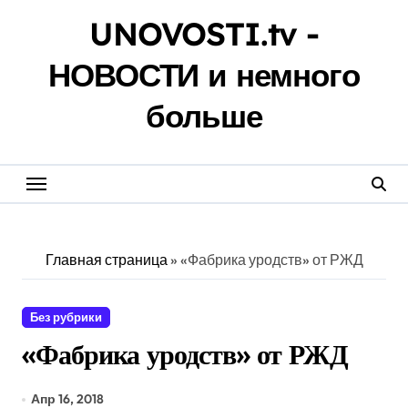
Перейти
UNOVOSTI.tv -
к
содержанию
НОВОСТИ и немного
больше
Главная страница
»
«Фабрика уродств» от РЖД
Без рубрики
«Фабрика уродств» от РЖД
Апр 16, 2018