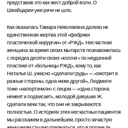
представив это как жест доброй воли. О
Швейцарии уже речи не шло.
Как оказалась Тамара Николаевна далеко не
единственная жертва этой «фабрики
пластической хирургии» от «РЖД». Несчастная
женщина за время своих мытарств познакомилась
с порядка десяти своих «коллег» по неудачной
пластике от «больницы РЖД», кому то, как
Наталье Ш. ужасно «сделали грудь» — «смотрит в
разные стороны, одна ниже другой», Людмиле
тоже «напортачили» с лицом — «одна сторона
немеет и подвисает», молодой девушке Ж.
сделали веки так, что они не закрываются
полностью. О историях этих несчастных пациенток
мы расскажем в дальнейшем, просто зачастую
женщинам стыдно признаться, что в погоне за