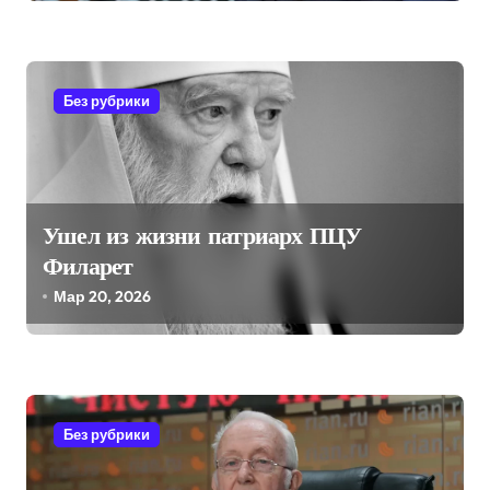
и
с
я
Без рубрики
м
Ушел из жизни патриарх ПЦУ
Филарет
Мар 20, 2026
Без рубрики