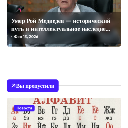
Умер Рой Медведев — исторический
путь и интеллектуальное наследие
длиною в век
Фев 13, 2026
Вы пропустили
Новости