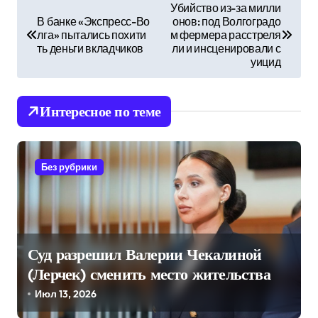
Н
Убийство из-за милли
В банке «Экспресс-Во
онов: под Волгоградо
а
лга» пытались похити
м фермера расстреля
в
ть деньги вкладчиков
ли и инсценировали с
уицид
и
г
Интересное по теме
а
ц
и
Без рубрики
я
п
о
Суд разрешил Валерии Чекалиной
з
(Лерчек) сменить место жительства
а
Июл 13, 2026
п