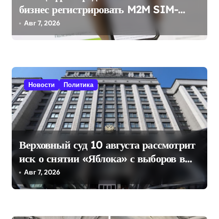
бизнес регистрировать M2M SIM-
п
карты через «Госуслуги»
Авг 7, 2026
и
с
я
м
Новости
Политика
Верховный суд 10 августа рассмотрит
иск о снятии «Яблока» с выборов в
Госдуму
Авг 7, 2026