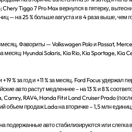
lion; Chery Tiggo 7 Pro Max вернулся в пятерку, выт
иниц — на 25 % больше августа и в 4 раза выше, чем
 месяц. Фавориты — Volkswagen Polo и Passat, Merce
а месяц: Hyundai Solaris, Kia Rio, Kia Sportage, Kia
9 % за год и +11 % за месяц. Ford Focus удержал пер
йские авто растут медленнее – на 13 % и 8 % соответ
, Camry, RAV4, Honda Fit и Land Cruiser Prado (посл
ий объем продаж Lada на вторичке – 1,5 млн единиц 
 на подержанные авто стабилизируются или слегка 