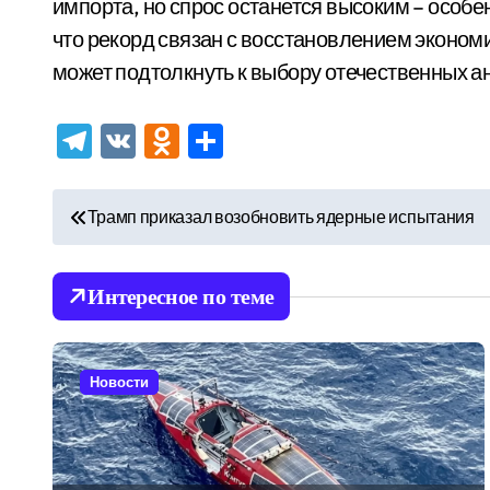
импорта, но спрос останется высоким – особе
что рекорд связан с восстановлением эконом
может подтолкнуть к выбору отечественных а
Telegram
VK
Odnoklassniki
Отправить
Н
Трамп приказал возобновить ядерные испытания
а
в
Интересное по теме
и
г
Новости
а
ц