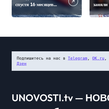
спустя 16 месяцев
заняли 
нашли лодку Федора
место 
Конюхова
прыжка
чемпио
Подпишитесь на нас в 
Telegram
, 
OK.ru
,
Дзен
UNOVOSTI.tv — НОВ