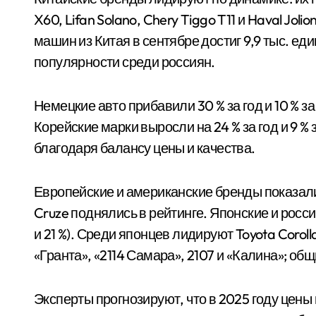
X60, Lifan Solano, Chery Tiggo T11 и Haval Jo
машин из Китая в сентябре достиг 9,9 тыс. ед
популярности среди россиян.
Немецкие авто прибавили 30 % за год и 10 % за
Корейские марки выросли на 24 % за год и 9 % з
благодаря балансу цены и качества.
Европейские и американские бренды показали +1
Cruze поднялись в рейтинге. Японские и росси
и 21 %). Среди японцев лидируют Toyota Corolla
«Гранта», «2114 Самара», 2107 и «Калина»; общ
Эксперты прогнозируют, что в 2025 году цены