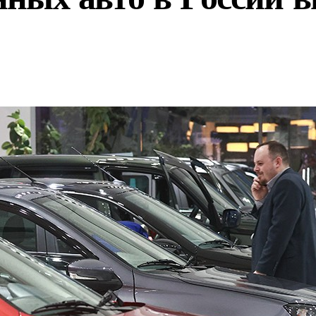
ахстане масштабные складские комплексы площадью 260 тыс.
амятные серебряные монеты серии «Красная книга» с редки
тя 16 месяцев нашли лодку Федора Конюхова