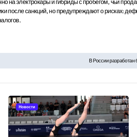
нно на электрокары и гибриды с пробегом, чьи прода
ики после санкций, но предупреждают о рисках: де
налогов.
В России разработан 
Новости