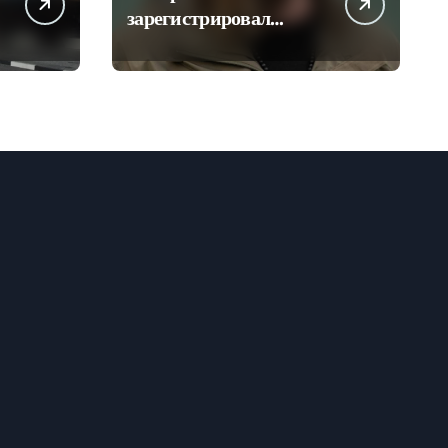
зарегистрировал
Рамзана Кадырова
кандидатом на пост
главы Чечни