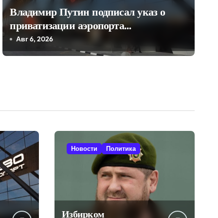
Владимир Путин подписал указ о
приватизации аэропорта
Шереметьево
Авг 6, 2026
Новости
Политика
Избирком