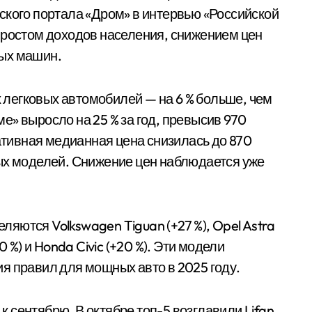
еского портала «Дром» в интервью «Российской
с ростом доходов населения, снижением цен
рых машин.
 легковых автомобилей — на 6 % больше, чем
е» выросло на 25 % за год, превысив 970
ативная медианная цена снизилась до 870
ных моделей. Снижение цен наблюдается уже
яются Volkswagen Tiguan (+27 %), Opel Astra
0 %) и Honda Civic (+20 %). Эти модели
ия правил для мощных авто в 2025 году.
 к сентябрю. В октябре топ-5 возглавили Lifan