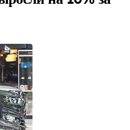
 кв. метров
ми животными