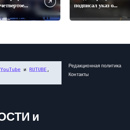
четвертое
подписал указ о
в синхронных
приватизации
х в воду на
аэропорта
нате Европы
Шереметьево
Редакционная политика
 
YouTube
 и 
RUTUBE
, 
Контакты
ОСТИ и