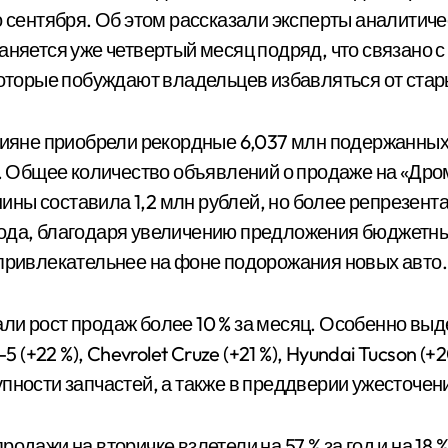
о сентября. Об этом рассказали эксперты аналитич
аняется уже четвертый месяц подряд, что связано 
 которые побуждают владельцев избавляться от ста
ссияне приобрели рекордные 6,037 млн подержанных
т. Общее количество объявлений о продаже на «Дром
ны составила 1,2 млн рублей, но более репрезент
ле года, благодаря увеличению предложения бюджет
 привлекательнее на фоне подорожания новых авто.
и рост продаж более 10 % за месяц. Особенно выдел
 (+22 %), Chevrolet Cruze (+21 %), Hyundai Tucson (+2
пности запчастей, а также в преддверии ужесточен
дажи на вторичке взлетели на 57 % за год и на 18 %