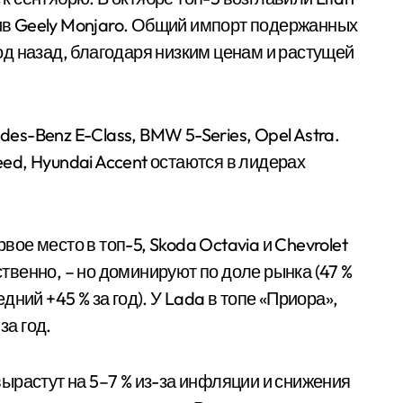
еснив Geely Monjaro. Общий импорт подержанных
 год назад, благодаря низким ценам и растущей
des-Benz E-Class, BMW 5-Series, Opel Astra.
 Ceed, Hyundai Accent остаются в лидерах
вое место в топ-5, Skoda Octavia и Chevrolet
ственно, – но доминируют по доле рынка (47 %
едний +45 % за год). У Lada в топе «Приора»,
за год.
вырастут на 5–7 % из-за инфляции и снижения