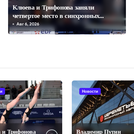
Клюева и Трифонова заняли
четвертое место в синхронных
прыжках в воду на чемпионате
Авг 6, 2026
Европы
ти
Новости
 и Трифонова
Владимир Путин