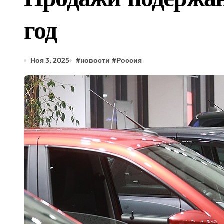
Wildberries строит в Каз
год
Банк России выпускает п
В Индийском океане спус
Ноя 3, 2025
#
новости
#
Россия