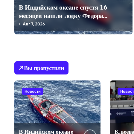
В Индийском океане спустя 16
и
месяцев нашли лодку Федора
я
Конюхова
Авг 7, 2026
п
о
з
Вы пропустили
а
п
Новости
Новос
и
с
я
м
В Индийском океане
Клюева