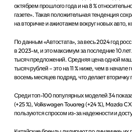
октябрем прошлого года и на 8 % относительн
газете». Такая положительная тенденция сохр
на вторичке и ажиотажем вокруг новых авто,
По данным «Автостата», за весь 2024 год ро
в 2023-м, и это максимум за последние 10 ле
тысяч предложений. Средняя цена одной маши
тысяч рублей – это на 11 % ниже, чем в нача
восемь месяцев подряд, что делает вторичку
Среди топ-100 популярных моделей 34 показал
(+25 %), Volkswagen Touareg (+24 %), Mazda CX-5
пользуются спросом из-за надежности и досту
Китайские бренды лидируют по динамике: их про