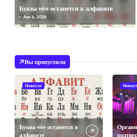
я
Буква «ё» останется в алфавите
Авг 6, 2026
п
о
з
а
Вы пропустили
п
и
Новости
Новос
с
я
м
Буква «ё» останется в
Органи
алфавите
подтве