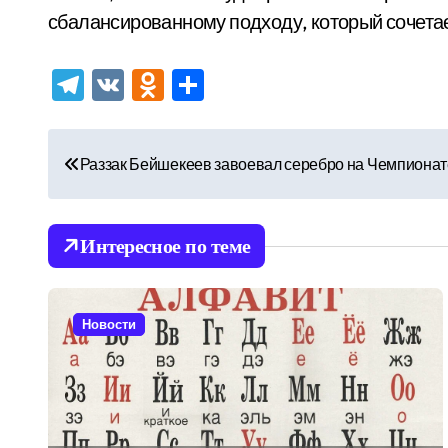
сбалансированному подходу, который сочетае
Telegram
VK
Odnoklassniki
Отправить
Н
Раззак Бейшекеев завоевал серебро на Чемпионат
а
в
Интересное по теме
и
г
Новости
а
ц
и