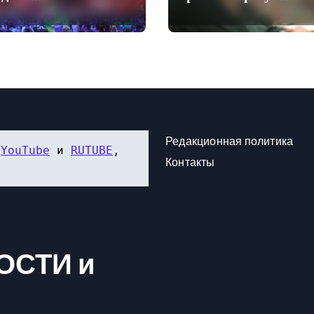
ение конкурса
руководством
видение» в
Минобороны и
ской Аравии
произвел кадровые
перестановки
Редакционная политика
 
YouTube
 и 
RUTUBE
, 
Контакты
ОСТИ и