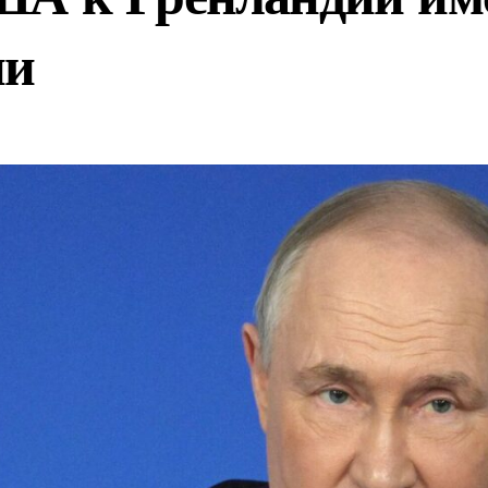
юля новые правила идентификации для студентов
ни
у «Цифровой двойник» для оптимизации работы угледобыва
фавите