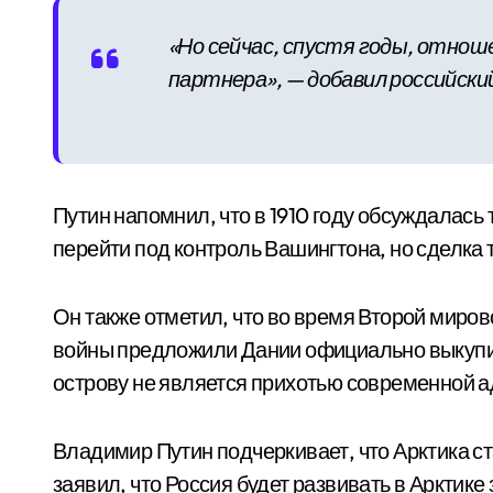
«Но сейчас, спустя годы, отнош
партнера», — добавил российский
Путин напомнил, что в 1910 году обсуждалас
перейти под контроль Вашингтона, но сделка 
Он также отметил, что во время Второй миров
войны предложили Дании официально выкупить
острову не является прихотью современной 
Владимир Путин подчеркивает, что Арктика ст
заявил, что Россия будет развивать в Арктик