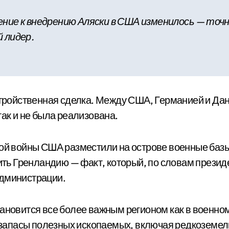
ение к внедрению Аляски в США изменилось — точ
 лидер.
ь тройственная сделка. Между США, Германией и Да
так и не была реализована.
ой войны США разместили на острове военные базы 
 Гренландию — факт, который, по словам президен
администрации.
ановится все более важным регионом как в военном
е запасы полезных ископаемых, включая редкоземел