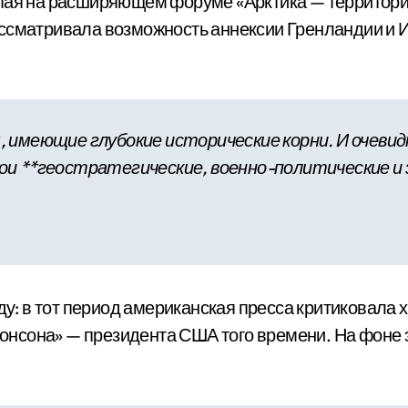
пая на расширяющем форуме «Арктика — территория
ссматривала возможность аннексии Гренландии и И
, имеющие глубокие исторические корни. И очев
ои **геостратегические, военно-политические и 
оду: в тот период американская пресса критиковала
нсона» — президента США того времени. На фоне 