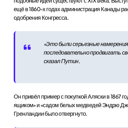
подобные идеи существуют с XIX века. Высту
ещё в 1860-х годах администрация Канады ра
одобрения Конгресса.
«Это были серьезные намерения
последовательно продвигать св
сказал Путин.
Он привёл пример с покупкой Аляски в 1867 г
ящиком» и «садом белых медведей Эндрю Джо
Гренландии было отвергнуто.