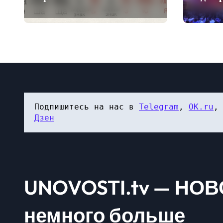
провед
«Интер
Саудов
Подпишитесь на нас в 
Telegram
, 
OK.ru
,
Дзен
UNOVOSTI.tv — НОВ
немного больше