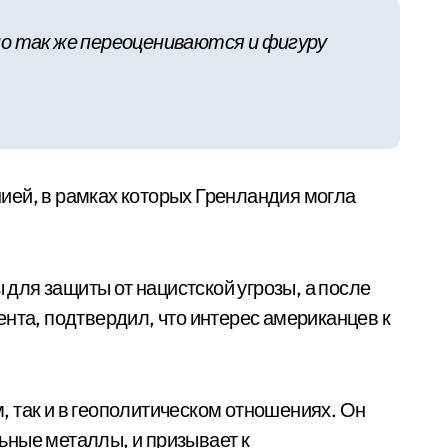
но так же переоцениваются и фигуру
нией, в рамках которых Гренландия могла
для защиты от нацистской угрозы, а после
та, подтвердил, что интерес американцев к
, так и в геополитическом отношениях. Он
ьные металлы, и призывает к