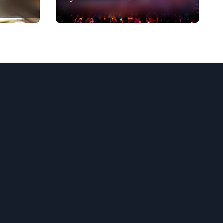
конкурса
«Интервидение» в
Саудовской Аравии в
2026 году оказалось
под вопросом