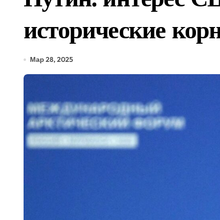
Посуточная аренда с 1 и
исторические кор
Кузбасс внедряет систем
Буква «ё» останется в ал
Мар 28, 2025