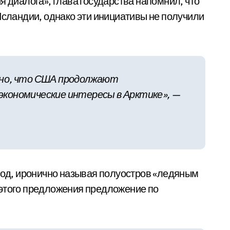
 диалога», глава государства напомнил, что
сландии, однако эти инициативы не получили
идно, что США продолжают
экономические интересы в Арктике», —
 ход, иронично называя полуостров «ледяным
этого предложения предложение по