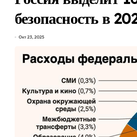
Путин подписал законы о
безопасность в 20
В России создадут 12 кру
В Горно-Алтайске появит
Окт 23, 2025
Минцифры предложило обя