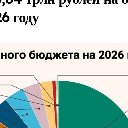
б ограничениях для скрывающихся за рубежом преступников
26 году
глогодичных курортов в рамках проекта «Пять морей и озеро 
ся новый современный аэропорт для роста турпотока
зать бизнес регистрировать M2M SIM-карты через «Госуслу