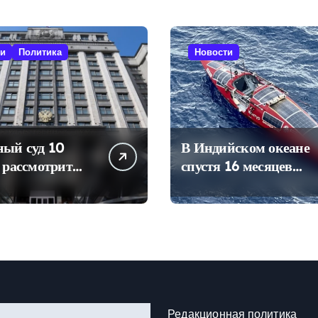
ти
Политика
Новости
ный суд 10
В Индийском океане
 рассмотрит
спустя 16 месяцев
снятии «Яблока»
нашли лодку Федора
ров в Госдуму
Конюхова
Редакционная политика