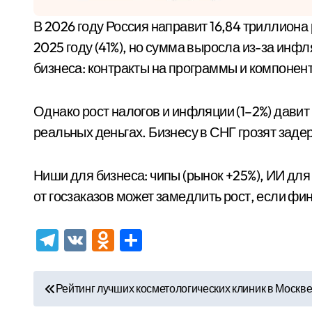
В 2026 году Россия направит 16,84 триллиона рублей – 38% бюджета – на оборону (12,93 трлн) и безопасность (3,91 трлн). Это чуть меньше, чем в
2025 году (41%), но сумма выросла из-за инф
бизнеса: контракты на программы и компонен
Однако рост налогов и инфляции (1–2%) давит 
реальных деньгах. Бизнесу в СНГ грозят заде
Ниши для бизнеса: чипы (рынок +25%), ИИ для
от госзаказов может замедлить рост, если фи
Telegram
VK
Odnoklassniki
Отправить
Н
Рейтинг лучших косметологических клиник в Москв