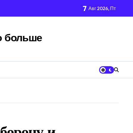
7
Авг 2026, Пт
онате Европы
о больше
ии
ерестановки
у оказалось под вопросом
ез Россию
оборону и