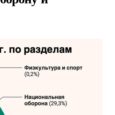
 и иноагентов
Байкал»
ги»