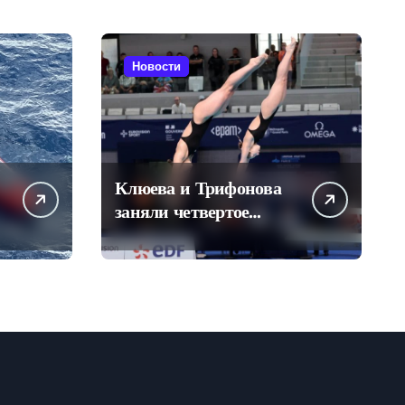
Новости
Клюева и Трифонова
заняли четвертое
место в синхронных
прыжках в воду на
чемпионате Европы