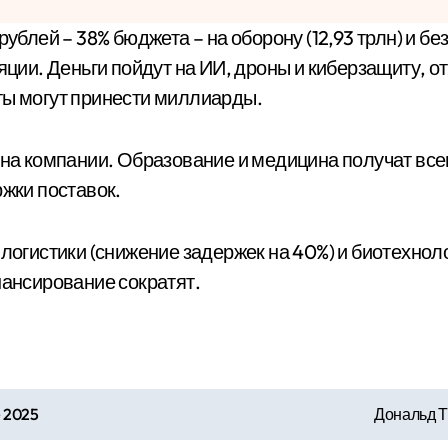
ляции. Деньги пойдут на ИИ, дроны и киберзащиту, 
ты могут принести миллиарды.
на компании. Образование и медицина получат всего 
ржки поставок.
 логистики (снижение задержек на 40%) и биотехнол
нансирование сократят.
е 2025
Дональд Т