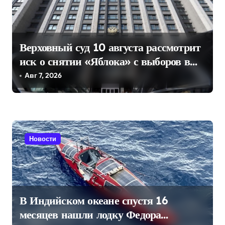
я
м
Верховный суд 10 августа рассмотрит
иск о снятии «Яблока» с выборов в
Госдуму
Авг 7, 2026
Новости
В Индийском океане спустя 16
месяцев нашли лодку Федора