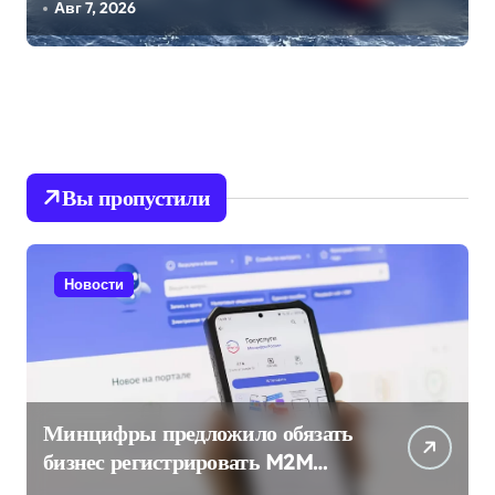
Конюхова
Авг 7, 2026
Вы пропустили
Новости
Минцифры предложило обязать
бизнес регистрировать M2M
SIM-карты через «Госуслуги»