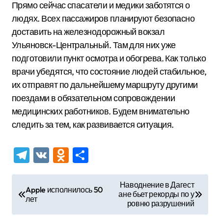
Прямо сейчас спасатели и медики заботятся о
людях. Всех пассажиров планируют безопасно
доставить на железнодорожный вокзал
Ульяновск-Центральный. Там для них уже
подготовили пункт осмотра и обогрева. Как только
врачи убедятся, что состояние людей стабильное,
их отправят по дальнейшему маршруту другими
поездами в обязательном сопровождении
медицинских работников. Будем внимательно
следить за тем, как развивается ситуация.
Telegram
VK
Odnoklassniki
Отправить
Н
Наводнение в Дагест
Apple исполнилось 50
ане бьет рекорды по у
а
лет
ровню разрушений
в