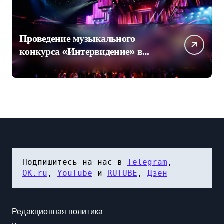
Проведение музыкального
конкурса «Интервидение» в
Саудовской Аравии в 2026 году
оказалось под вопросом
Подпишитесь на нас в 
Telegram
, 
OK.ru
, 
YouTube
 и 
RUTUBE
, 
Дзен
Редакционная политика