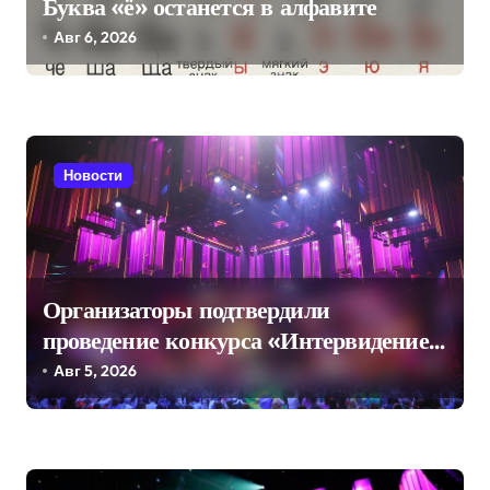
з
Буква «ё» останется в алфавите
а
Авг 6, 2026
п
и
с
Новости
я
м
Организаторы подтвердили
проведение конкурса «Интервидение»
в Саудовской Аравии
Авг 5, 2026