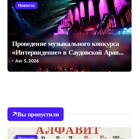
Новости
Проведение музыкального конкурса
«Интервидение» в Саудовской Аравии
в 2026 году оказалось под вопросом
Авг 5, 2026
Вы пропустили
Новости