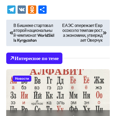
Telegram
VK
Odnoklassniki
Отправить
Н
В Бишкеке стартовал
ЕАЭС опережает Евр
второй национальны
осоюз по темпам рост
а
й чемпионат WorldSkil
а экономики, утвержд
в
ls Kyrgyzstan
ает Оверчук
и
г
Интересное по теме
а
ц
Новости
и
я
п
о