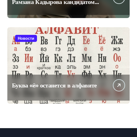
Рамзана Кадырова кандидатом
на пост главы Чечни
Новости
Буква «ё» останется в алфавите