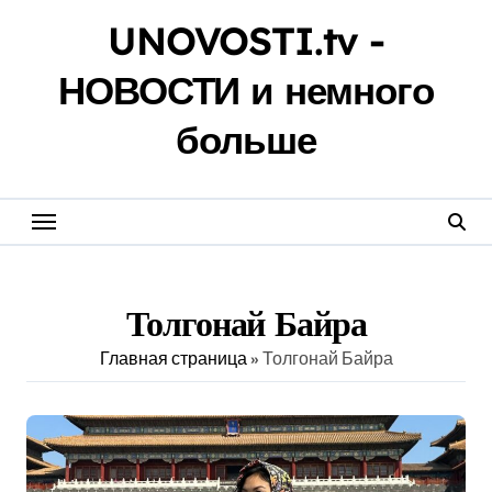
Перейти
UNOVOSTI.tv -
к
содержанию
НОВОСТИ и немного
больше
Толгонай Байра
Главная страница
»
Толгонай Байра