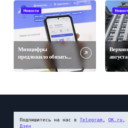
Новости
Новос
Минцифры
Верхов
предложило обязать
августа
бизнес регистрировать
иск о 
M2M SIM-карты через
с выбо
«Госуслуги»
Подпишитесь на нас в 
Telegram
, 
OK.ru
,
Дзен