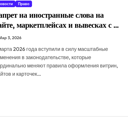
овости
Право
б ограничениях для скрывающихся за рубежом преступников
апрет на иностранные слова на
глогодичных курортов в рамках проекта «Пять морей и озеро 
айте, маркетплейсах и вывесках с 1
ся новый современный аэропорт для роста турпотока
арта 2026
Мар 3, 2026
зать бизнес регистрировать M2M SIM-карты через «Госуслу
зменения в законодательстве, которые
ардинально меняют правила оформления витрин,
йтов и карточек…