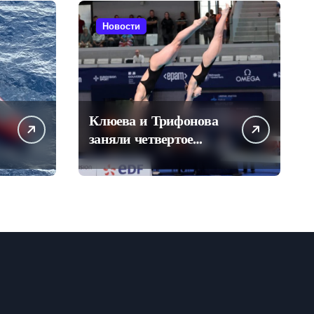
Новости
Клюева и Трифонова
заняли четвертое
место в синхронных
прыжках в воду на
чемпионате Европы