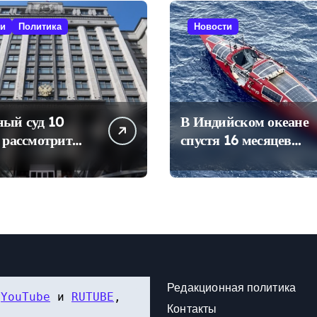
ти
Политика
Новости
ный суд 10
В Индийском океане
 рассмотрит
спустя 16 месяцев
снятии «Яблока»
нашли лодку Федора
ров в Госдуму
Конюхова
Редакционная политика
 
YouTube
 и 
RUTUBE
, 
Контакты