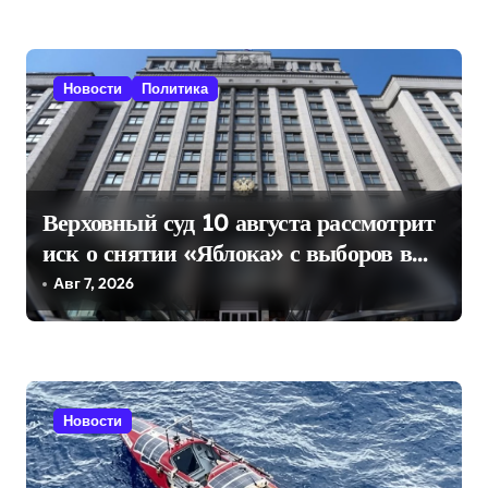
п
и
с
Новости
Политика
я
м
Верховный суд 10 августа рассмотрит
иск о снятии «Яблока» с выборов в
Госдуму
Авг 7, 2026
Новости