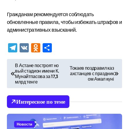
Гражданам рекомендуется соблюдать
обновленные правила, чтобы избежать штрафов и
административных взысканий.
Telegram
VK
Odnoklassniki
Отправить
Н
В Астане построят но
Токаев поздравил каз
вый стадион имени К.
а
ахстанцев с праздник
Мунайтпасова за 17,3
ом Амал күні
в
млрд тенге
и
г
Интересное по теме
а
ц
Новости