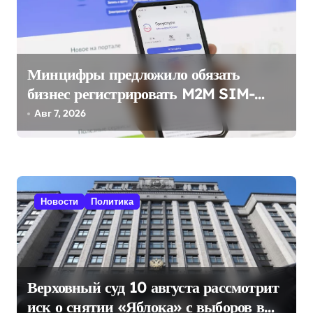
и
я
п
о
Минцифры предложило обязать
з
бизнес регистрировать M2M SIM-
карты через «Госуслуги»
а
Авг 7, 2026
п
и
с
Новости
Политика
я
м
Верховный суд 10 августа рассмотрит
иск о снятии «Яблока» с выборов в