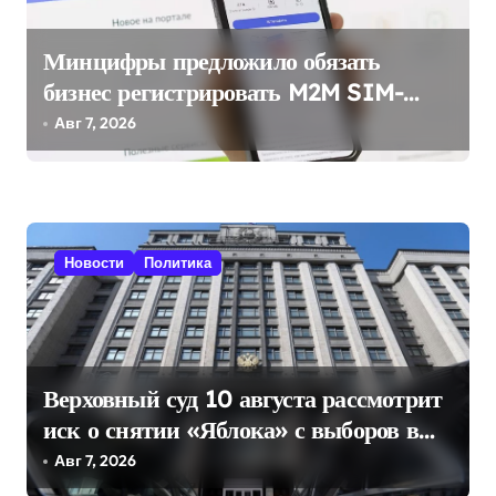
о
Минцифры предложило обязать
з
бизнес регистрировать M2M SIM-
а
карты через «Госуслуги»
Авг 7, 2026
п
и
с
я
Новости
Политика
м
Верховный суд 10 августа рассмотрит
иск о снятии «Яблока» с выборов в
Госдуму
Авг 7, 2026