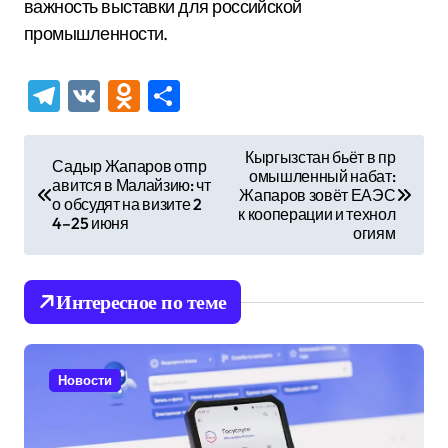
важность выставки для российской
промышленности.
Telegram
VK
Odnoklassniki
Отправить
Н
Кыргызстан бьёт в пр
Садыр Жапаров отпр
омышленный набат:
а
авится в Малайзию: чт
Жапаров зовёт ЕАЭС
о обсудят на визите 2
в
к кооперации и технол
4–25 июня
огиям
и
г
Интересное по теме
а
ц
и
Новости
я
п