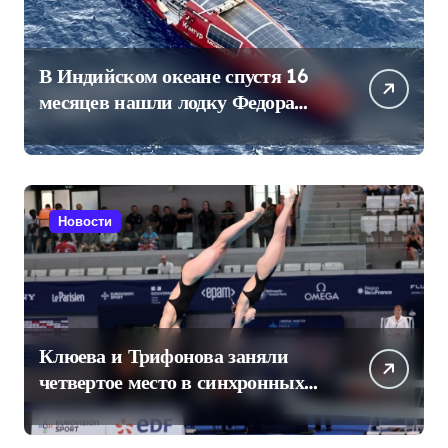
В Индийском океане спустя 16
месяцев нашли лодку Федора
Конюхова
Новости
Клюева и Трифонова заняли
четвертое место в синхронных
прыжках в воду на чемпионате
Европы