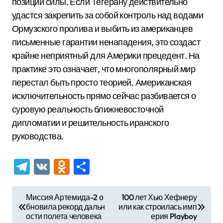
позиции силы. Если Тегерану действительно
удастся закрепить за собой контроль над водами
Ормузского пролива и выбить из американцев
письменные гарантии ненападения, это создаст
крайне неприятный для Америки прецедент. На
практике это означает, что многополярный мир
перестал быть просто теорией. Американская
исключительность прямо сейчас разбивается о
суровую реальность ближневосточной
дипломатии и решительность иранского
руководства.
Telegram
VK
Odnoklassniki
Отправить
Н
Миссия Артемида-2 о
100 лет Хью Хефнеру
бновила рекорд дальн
или как строилась имп
а
ости полета человека
ерия Playboy