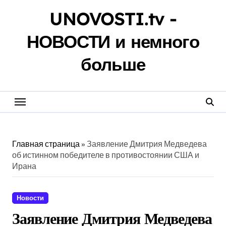
Перейти
UNOVOSTI.tv -
к
содержанию
НОВОСТИ и немного
больше
Главная страница
»
Заявление Дмитрия Медведева
об истинном победителе в противостоянии США и
Ирана
Новости
Заявление Дмитрия Медведева