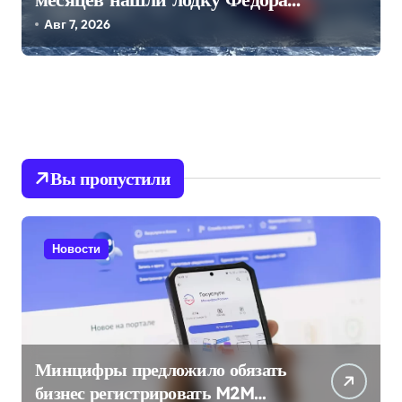
Конюхова
Авг 7, 2026
Вы пропустили
Новости
Минцифры предложило обязать
бизнес регистрировать M2M