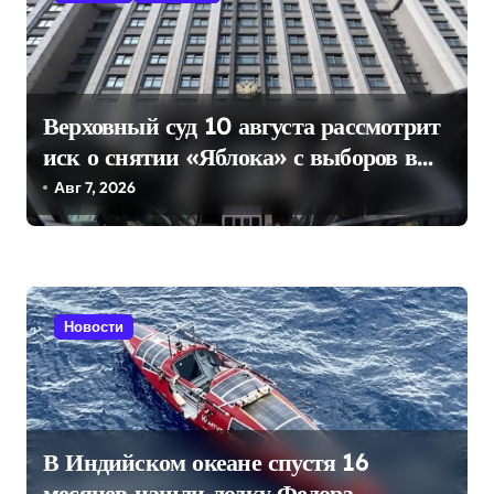
я
м
Верховный суд 10 августа рассмотрит
иск о снятии «Яблока» с выборов в
Госдуму
Авг 7, 2026
Новости
В Индийском океане спустя 16
месяцев нашли лодку Федора