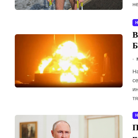
н
Н
В
Б
На мысе Канаверал произошло событие, которое
с
и
т
Н
П
п