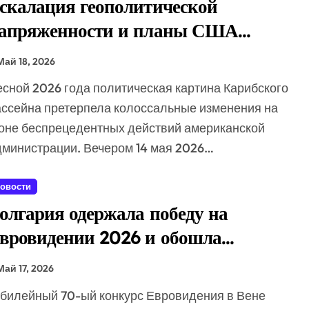
скалация геополитической
апряженности и планы США
редъявить обвинение Раулю Кастро
Май 18, 2026
ассейна претерпела колоссальные изменения на
оне беспрецедентных действий американской
дминистрации. Вечером 14 мая 2026…
овости
олгария одержала победу на
вровидении 2026 и обошла
зраиль
Май 17, 2026