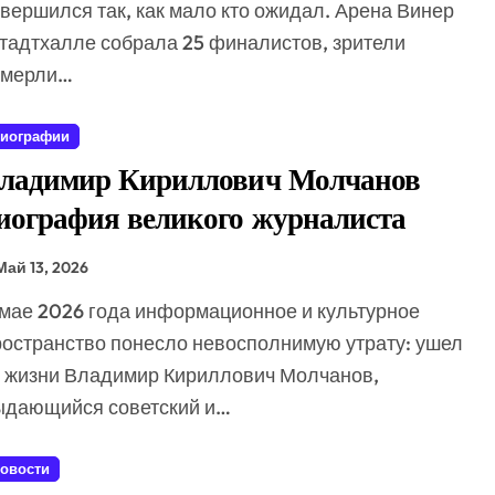
вершился так, как мало кто ожидал. Арена Винер
тадтхалле собрала 25 финалистов, зрители
амерли…
иографии
ладимир Кириллович Молчанов
иография великого журналиста
Май 13, 2026
ространство понесло невосполнимую утрату: ушел
з жизни Владимир Кириллович Молчанов,
ыдающийся советский и…
овости