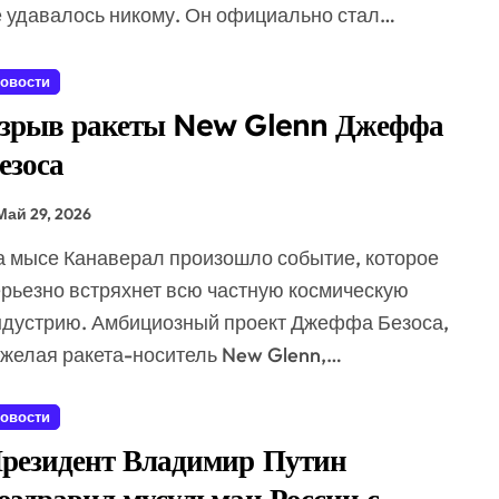
е удавалось никому. Он официально стал…
овости
зрыв ракеты New Glenn Джеффа
езоса
Май 29, 2026
ерьезно встряхнет всю частную космическую
ндустрию. Амбициозный проект Джеффа Безоса,
яжелая ракета-носитель New Glenn,…
овости
резидент Владимир Путин
оздравил мусульман России с