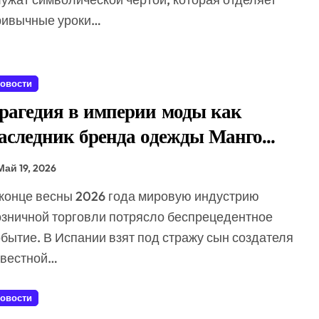
ривычные уроки…
овости
рагедия в империи моды как
аследник бренда одежды Манго
казался главным подозреваемым
Май 19, 2026
озничной торговли потрясло беспрецедентное
бытие. В Испании взят под стражу сын создателя
звестной…
овости