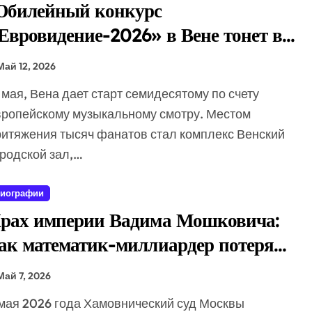
билейный конкурс
Евровидение-2026» в Вене тонет в
еспрецедентных скандалах
Май 12, 2026
вропейскому музыкальному смотру. Местом
ритяжения тысяч фанатов стал комплекс Венский
ородской зал,…
иографии
рах империи Вадима Мошковича:
ак математик-миллиардер потерял
сё
Май 7, 2026