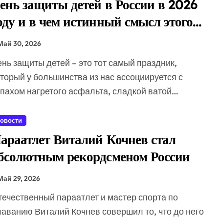
ень защиты детей в России в 2026
амятные серебряные монеты серии «Красная книга» с редки
оду и в чем истинный смысл этого
 принесли стране первое золото чемпионата Европы в Пари
раздника
Май 30, 2026
ли четвертое место в синхронных прыжках в воду на чемпи
торый у большинства из нас ассоциируется с
апахом нагретого асфальта, сладкой ватой…
овости
араатлет Виталий Кочнев стал
бсолютным рекордсменом России
Май 29, 2026
лаванию Виталий Кочнев совершил то, что до него