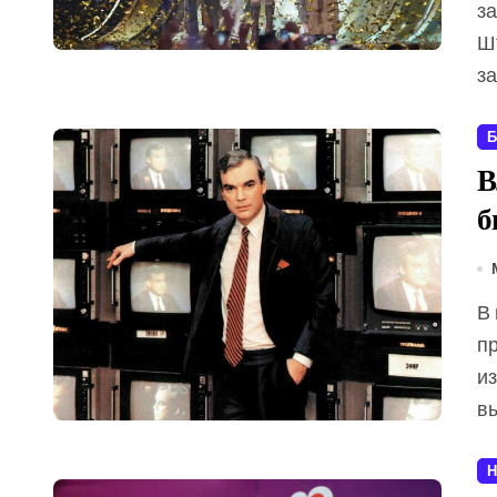
за
Ш
з
Б
В
б
В мае 2026 года информационное и культурное
п
и
в
Н