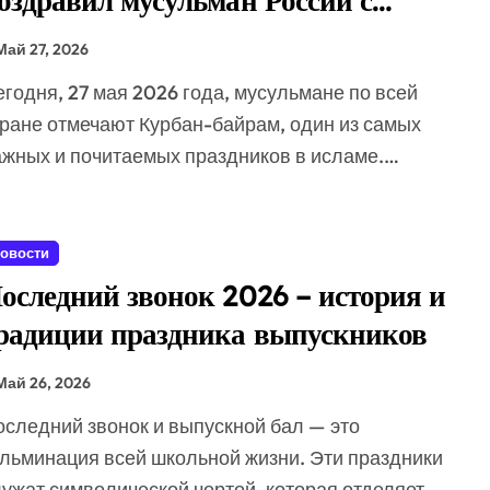
раздником Курбан-байрам
Май 27, 2026
тране отмечают Курбан-байрам, один из самых
ажных и почитаемых праздников в исламе.…
овости
оследний звонок 2026 – история и
радиции праздника выпускников
Май 26, 2026
ульминация всей школьной жизни. Эти праздники
лужат символической чертой, которая отделяет