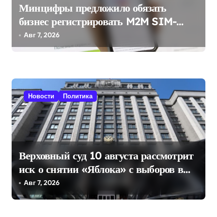
о
Минцифры предложило обязать
з
бизнес регистрировать M2M SIM-
карты через «Госуслуги»
а
Авг 7, 2026
п
и
с
Новости
Политика
я
м
Верховный суд 10 августа рассмотрит
иск о снятии «Яблока» с выборов в
Госдуму
Авг 7, 2026