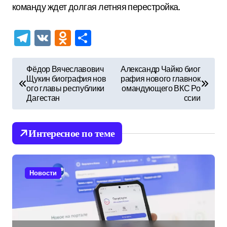
команду ждет долгая летняя перестройка.
Telegram
VK
Odnoklassniki
Отправить
Н
Фёдор Вячеславович
Александр Чайко биог
Щукин биография нов
рафия нового главнок
а
ого главы республики
омандующего ВКС Ро
в
Дагестан
ссии
и
г
Интересное по теме
а
ц
Новости
и
я
п