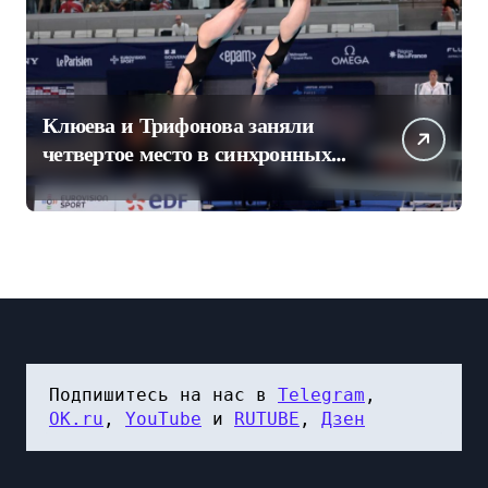
Клюева и Трифонова заняли
четвертое место в синхронных
прыжках в воду на чемпионате
Европы
Подпишитесь на нас в 
Telegram
, 
OK.ru
, 
YouTube
 и 
RUTUBE
, 
Дзен