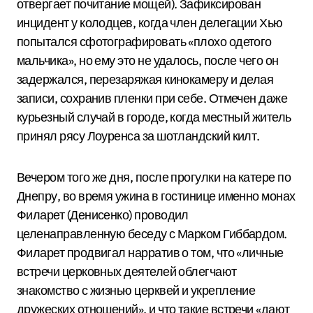
отвергает почитание мощей).
Зафиксирован
инцидент у колодцев, когда член делегации Хью
попытался сфотографировать «плохо одетого
мальчика», но ему это не удалось, после чего он
задержался, перезаряжая кинокамеру и делая
записи, сохранив пленки при себе.
Отмечен даже
курьезный случай в городе, когда местный житель
принял рясу Лоуренса за шотландский килт.
Вечером того же дня, после прогулки на катере по
Днепру, во время ужина в гостинице именно монах
Филарет (Денисенко) проводил
целенаправленную беседу с Марком Гиббардом.
Филарет продвигал нарратив о том, что «личные
встречи церковных деятелей облегчают
знакомство с жизнью церквей и укрепление
дружеских отношений», и что такие встречи «дают