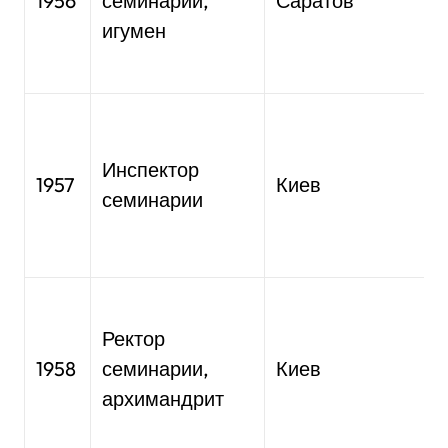
1956
семинарии,
Саратов
а
игумен
п
Интеграци
в
Инспектор
ц
1957
Киев
с
семинарии
У
Переход н
в
Ректор
а
1958
семинарии,
Киев
т
архимандрит
д