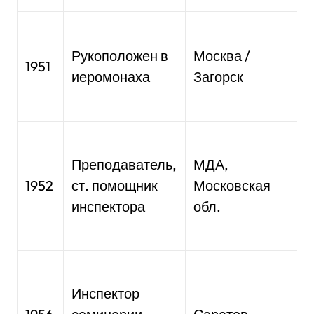
Получени
п
Рукоположен в
Москва /
с
1951
иеромонаха
Загорск
т
Формиро
н
Преподаватель,
МДА,
в
1952
ст. помощник
Московская
а
инспектора
обл.
к
Первы
о
Инспектор
р