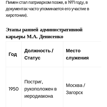
Пимен стал патриархом позже, в 1971 году, в
документах часто упоминается его участие в
хиротонии).
Этапы ранней административной
карьеры М.А. Денисенко
З
Должность /
Место
Год
Статус
служения
Вхождение
в
Постриг,
Москва /
м
1950
рукоположен в
ю
Загорск
иеродиакона