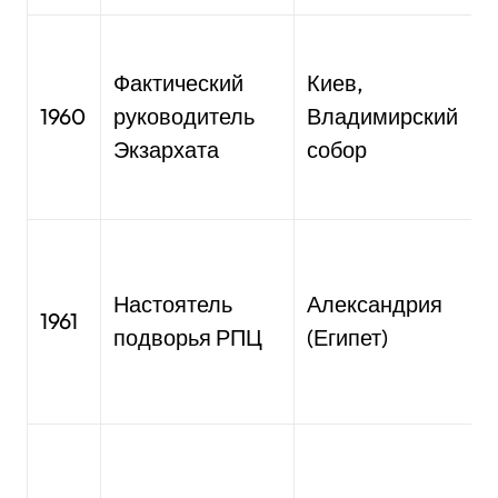
Контроль
н
Фактический
Киев,
к
1960
руководитель
Владимирский
м
Экзархата
собор
У
Интеграци
в
Настоятель
Александрия
в
1961
и
подворья РПЦ
(Египет)
с
Вхождение
в