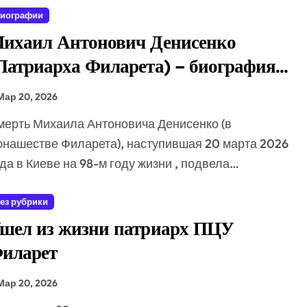
б ограничениях для скрывающихся за рубежом преступников
иографии
ихаил Антонович Денисенко
глогодичных курортов в рамках проекта «Пять морей и озеро 
Патриарха Филарета) – биография,
ся новый современный аэропорт для роста турпотока
нализ жизненного пути и
зать бизнес регистрировать M2M SIM-карты через «Госуслу
Мар 20, 2026
ерковного служения
онашестве Филарета), наступившая 20 марта 2026
да в Киеве на 98-м году жизни , подвела…
ез рубрики
шел из жизни патриарх ПЦУ
иларет
Мар 20, 2026