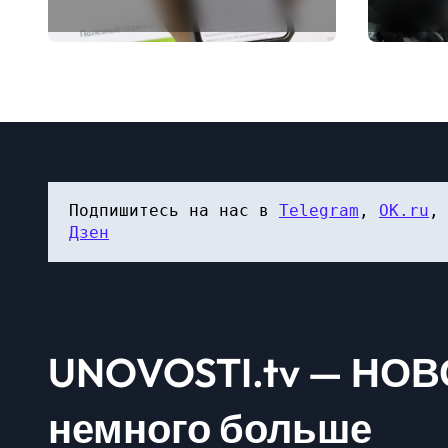
бизнес регистрировать
иск о 
M2M SIM-карты через
с выбо
«Госуслуги»
Подпишитесь на нас в 
Telegram
, 
OK.ru
,
Дзен
UNOVOSTI.tv — НОВ
немного больше