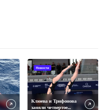
Новости
Клюева и Трифонова
заняли четвертое