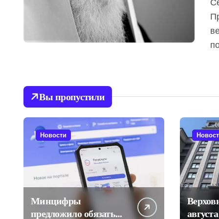
Сегодня на 98-м году жизни скончался патриарх
П
в
п
Вы пропустили
Новости
Новос
Минцифры
Верхов
предложило обязать
августа