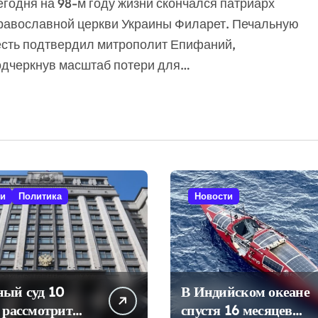
равославной церкви Украины Филарет. Печальную
есть подтвердил митрополит Епифаний,
одчеркнув масштаб потери для…
ти
Политика
Новости
ный суд 10
В Индийском океане
 рассмотрит
спустя 16 месяцев