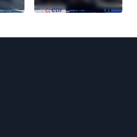
место в синхронных
прыжках в воду на
чемпионате Европы