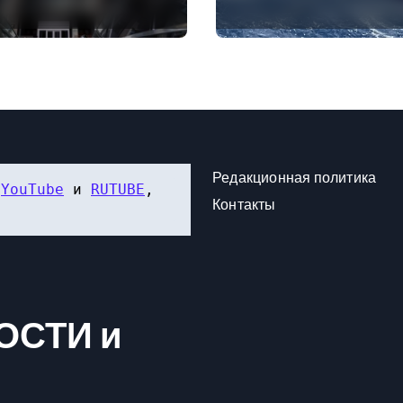
снятии «Яблока»
нашли лодку Федора
ров в Госдуму
Конюхова
Редакционная политика
 
YouTube
 и 
RUTUBE
, 
Контакты
ОСТИ и