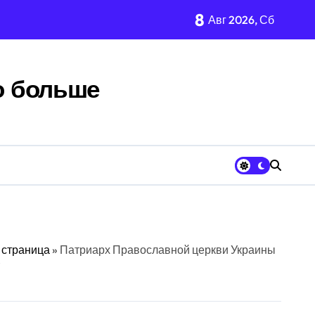
8
Авг 2026, Сб
онате Европы
о больше
ии
ерестановки
у оказалось под вопросом
 страница
»
Патриарх Православной церкви Украины
ез Россию