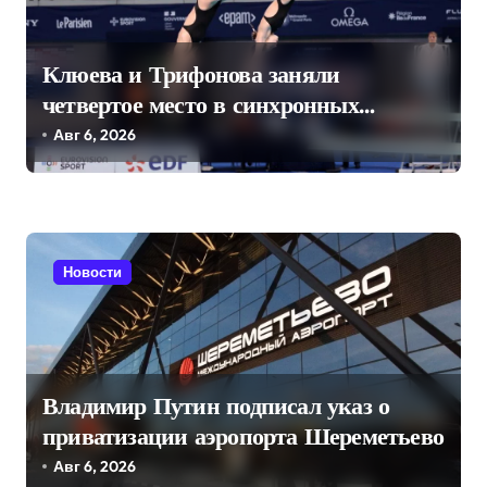
о
з
Клюева и Трифонова заняли
а
четвертое место в синхронных
п
прыжках в воду на чемпионате
Авг 6, 2026
Европы
и
с
я
м
Новости
Владимир Путин подписал указ о
приватизации аэропорта Шереметьево
Авг 6, 2026