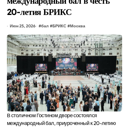
международный бал в честь
20-летия БРИКС
Июн 25, 2026
#
бал
#
БРИКС
#
Москва
В столичном Гостином дворе состоялся
международный бал, приуроченный к 20-летию