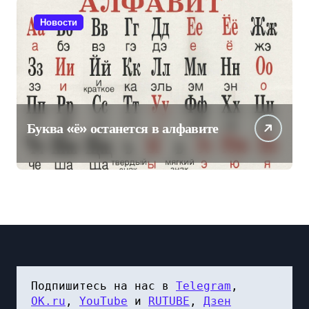
Новости
Буква «ё» останется в алфавите
Подпишитесь на нас в 
Telegram
, 
OK.ru
, 
YouTube
 и 
RUTUBE
, 
Дзен